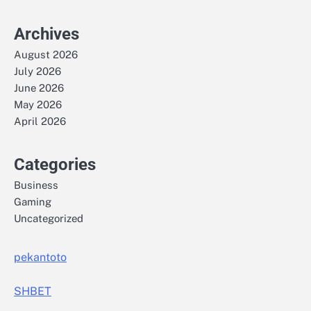
Archives
August 2026
July 2026
June 2026
May 2026
April 2026
Categories
Business
Gaming
Uncategorized
pekantoto
SHBET