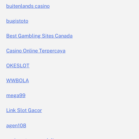
buitenlands casino
bugistoto
Best Gambling Sites Canada
Casino Online Terpercaya
OKESLOT
WWBOLA
mega99
Link Slot Gacor
agen108