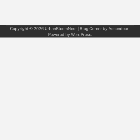
Copyright © 2026
UrbanBloomNest
| Blog Corner by
Ascendoor
|
Powered by
WordPress
.