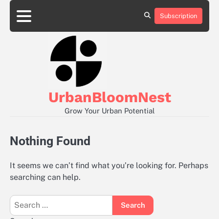
Skip
to
Subscription
Contact
content
Us
UrbanBloomNest
Grow Your Urban Potential
Nothing Found
It seems we can’t find what you’re looking for. Perhaps
searching can help.
Search
for: