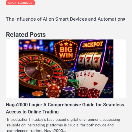
UNCATEGORIZED
The Influence of AI on Smart Devices and Automation
Post
navigation
Related Posts
Naga2000 Login: A Comprehensive Guide for Seamless
Access to Online Trading
Introduction In today's fast-paced digital environment, accessing
reliable online trading platforms is crucial for both novice and
experienced traders. Naga2000…