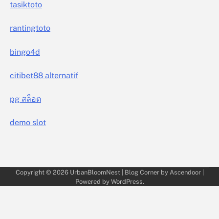
tasiktoto
rantingtoto
bingo4d
citibet88 alternatif
pg สล็อต
demo slot
Copyright © 2026
UrbanBloomNest
| Blog Corner by
Ascendoor
|
Powered by
WordPress
.